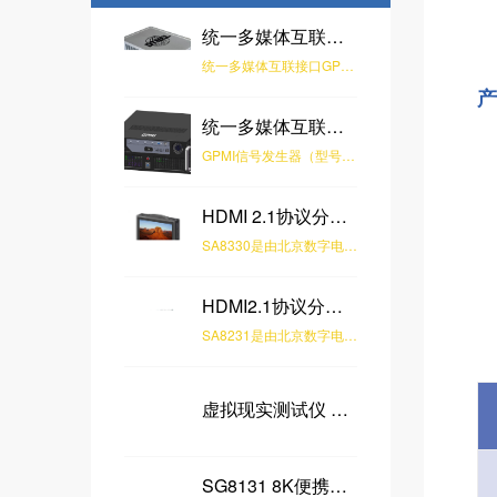
统一多媒体互联接口 GPMI 转换器
统一多媒体互联接口GPMI转换器 是由北京数字电视国家工程实验室研发，该产品可实现GPMI与HDMI之间的协议互转，通过搭配实验室研发的多款信号生器产品，可实现多种格式的视音频测试信号输出。
产
统一多媒体互联接口 GPMI 信号发生器
GPMI信号发生器（型号：GPMI-VG10）是由北京数字电视国家工程实验室和中国电子技术标准化研究院联合研制的用于GPMI宿设备测试的专用设备，用于对遵循T/SUCA 003.5-2025《通用多媒体接口一致性测试规范 第3部分：宿设备》 标准的GPMI设备进行一致性测试，测试覆盖音视频适配器层。GPMI-VG10实现了用户人机交互、CTS测试项目展示与测试、测试参数配置、DCCD读取及解析等功能。
HDMI 2.1协议分析仪-SA8330
SA8330是由北京数字电视国家工程实验室全自主研发的，具有HDMI2.1 INPUT和OUTPUT接口的检测分析仪器。该产品支持HDMI2.1接口全速率并向下兼容，同时支持HDMI2.1 Generator与Analyzer功能。Generator支持10K分辨率，支持420Hz刷新率，支持HDCP1.4/2.3，支持EDID、CEC、VRR、ALLM等功能；Analyzer支持对Video、Audio、Link、HDCP数据分析，支持EDID修改及写入，支持InfoFrame抓取及解析，支持PassThrough功能。该产品适用于对HDMI接口终端进行测试验证，对HDMI接口源端进行音视频数据分析，可广泛应用于电视机、显示器、机顶盒、信号源、播放机等产品测试。
HDMI2.1协议分析仪-SA8231
SA8231是由北京数字电视国家工程实验室全自主研发的，具有HDMI2.1 INPUT和OUTPUT接口的协议分析仪。该产品支持HDMI2.1接口全速率并向下兼容，同时支持HDMI2.1 Generator与Analyzer功能。Generator支持10K分辨率，支持420Hz刷新率，支持HDCP1.4/2.3，支持EDID、CEC、VRR、ALLM等功能；Analyzer支持对Video、Audio、Link、HDCP数据分析，支持EDID修改及写入，支持InfoFrame抓取及解析，支持PassThrough功能。该产品适用于对HDMI接口终端进行测试验证，对HDMI接口源端进行音视频数据分析，可广泛应用于电视机、显示器、机顶盒、信号源、播放机等产品测试。
虚拟现实测试仪 VR TESTER-SG8012
SG8131 8K便携式信号发生器