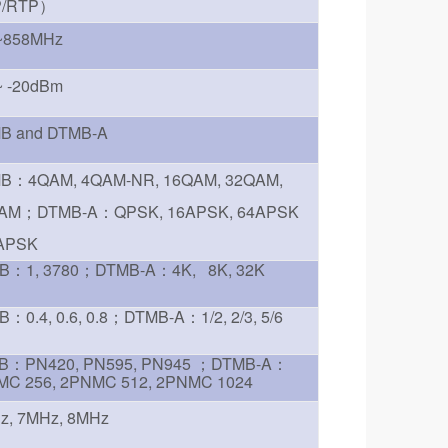
/RTP）
~858MHz
~ -20dBm
B and DTMB-A
B：4QAM, 4QAM-NR, 16QAM, 32QAM,
AM；DTMB-A：QPSK, 16APSK, 64APSK
APSK
B：1, 3780；DTMB-A：4K, 8K, 32K
：0.4, 0.6, 0.8；DTMB-A：1/2, 2/3, 5/6
B：PN420, PN595, PN945 ；DTMB-A：
C 256, 2PNMC 512, 2PNMC 1024
z, 7MHz, 8MHz