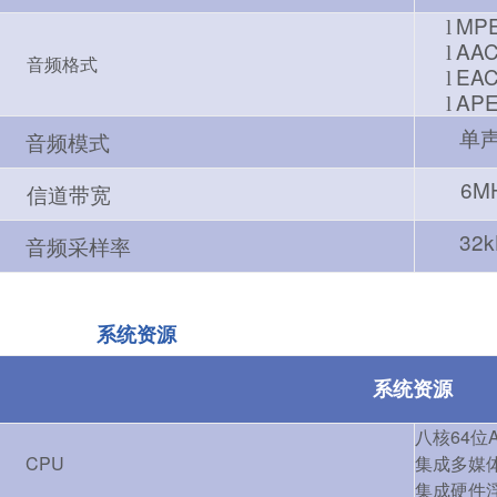
MPE
l
AA
l
音频格式
EAC
l
APE
l
单
音频模式
6MH
信道带宽
32k
音频采样率
系统资源
系统资源
八核64位AR
CPU
集成多媒体
集成硬件