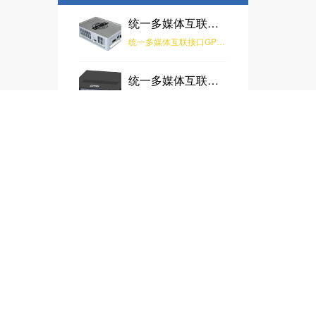
统一多媒体互联接口 GPMI 转换器
统一多媒体互联接口GPMI转换器 是由北京数字电视国家工程实验室研发，该产品可实现GPMI与HDMI之间的协议互转，通过搭配实验室研发的多款信号生器产品，可实现多种格式的视音频测试信号输出。
统一多媒体互联接口 GPMI 信号发生器
GPMI信号发生器（型号：GPMI-VG10）是由北京数字电视国家工程实验室和中国电子技术标准化研究院联合研制的用于GPMI宿设备测试的专用设备，用于对遵循T/SUCA 003.5-2025《通用多媒体接口一致性测试规范 第3部分：宿设备》 标准的GPMI设备进行一致性测试，测试覆盖音视频适配器层。GPMI-VG10实现了用户人机交互、CTS测试项目展示与测试、测试参数配置、DCCD读取及解析等功能。
HDMI 2.1协议分析仪-SA8330
SA8330是由北京数字电视国家工程实验室全自主研发的，具有HDMI2.1 INPUT和OUTPUT接口的检测分析仪器。该产品支持HDMI2.1接口全速率并向下兼容，同时支持HDMI2.1 Generator与Analyzer功能。Generator支持10K分辨率，支持420Hz刷新率，支持HDCP1.4/2.3，支持EDID、CEC、VRR、ALLM等功能；Analyzer支持对Video、Audio、Link、HDCP数据分析，支持EDID修改及写入，支持InfoFrame抓取及解析，支持PassThrough功能。该产品适用于对HDMI接口终端进行测试验证，对HDMI接口源端进行音视频数据分析，可广泛应用于电视机、显示器、机顶盒、信号源、播放机等产品测试。
HDMI2.1协议分析仪-SA8231
SA8231是由北京数字电视国家工程实验室全自主研发的，具有HDMI2.1 INPUT和OUTPUT接口的协议分析仪。该产品支持HDMI2.1接口全速率并向下兼容，同时支持HDMI2.1 Generator与Analyzer功能。Generator支持10K分辨率，支持420Hz刷新率，支持HDCP1.4/2.3，支持EDID、CEC、VRR、ALLM等功能；Analyzer支持对Video、Audio、Link、HDCP数据分析，支持EDID修改及写入，支持InfoFrame抓取及解析，支持PassThrough功能。该产品适用于对HDMI接口终端进行测试验证，对HDMI接口源端进行音视频数据分析，可广泛应用于电视机、显示器、机顶盒、信号源、播放机等产品测试。
虚拟现实测试仪 VR TESTER-SG8012
SG8131 8K便携式信号发生器