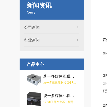
新闻资讯
News
公司新闻
近
行业新闻
联
G
产品中心
G
统一多媒体互联接口 GPMI 转换器
统一多媒体互联接口GPMI转换器 是由北京数字电视国家工程实验室研发，该产品可实现GPMI与HDMI之间的协议互转，通过搭配实验室研发的多款信号生器产品，可实现多种格式的视音频测试信号输出。
G
配
统一多媒体互联接口 GPMI 信号发生器
GPMI信号发生器（型号：GPMI-VG10）是由北京数字电视国家工程实验室和中国电子技术标准化研究院联合研制的用于GPMI宿设备测试的专用设备，用于对遵循T/SUCA 003.5-2025《通用多媒体接口一致性测试规范 第3部分：宿设备》 标准的GPMI设备进行一致性测试，测试覆盖音视频适配器层。GPMI-VG10实现了用户人机交互、CTS测试项目展示与测试、测试参数配置、DCCD读取及解析等功能。
G