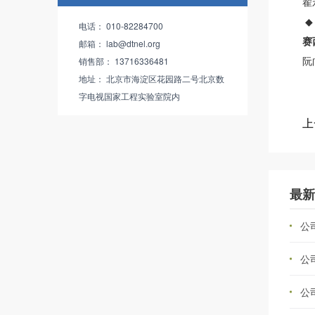
翟永
电话： 010-82284700
赛
邮箱： lab@dtnel.org
阮
销售部： 13716336481
地址： 北京市海淀区花园路二号北京数
字电视国家工程实验室院内
最新