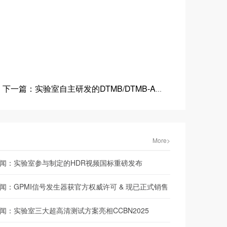
下一篇：实验室自主研发的DTMB/DTMB-A科研成果亮相“国际电信联盟成立160周年”主题展览
More>
闻：实验室参与制定的HDR视频国标重磅发布
闻：GPMI信号发生器获官方权威许可 & 现已正式销售
闻：实验室三大超高清测试方案亮相CCBN2025